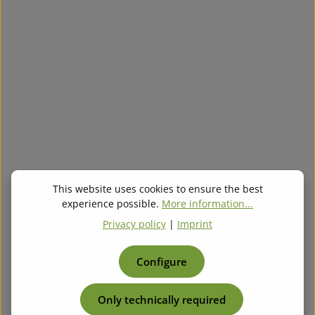
34x WAGO Abschlussplatte 2010-1391 ( 20101391
)
34x WAGO Abschlussplatte 2010-1391 ( 20101391 )
Zustand / Condition DE: unbenutzt EN: unused
Regular price:
€27.87
This website uses cookies to ensure the best
experience possible.
More information...
Privacy policy
|
Imprint
Configure
Only technically required