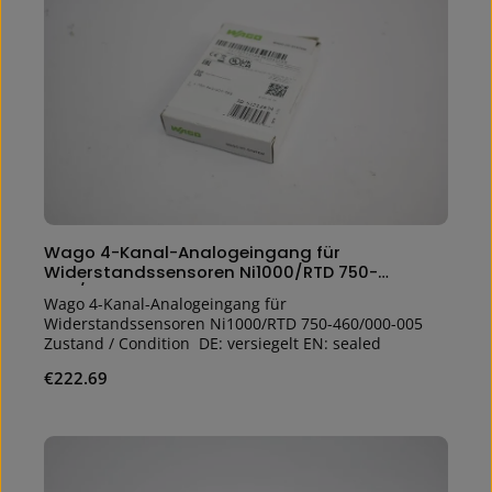
Wago 4-Kanal-Analogeingang für
Widerstandssensoren Ni1000/RTD 750-
460/000-005
Wago 4-Kanal-Analogeingang für
Widerstandssensoren Ni1000/RTD 750-460/000-005
Zustand / Condition DE: versiegelt EN: sealed
Regular price:
€222.69