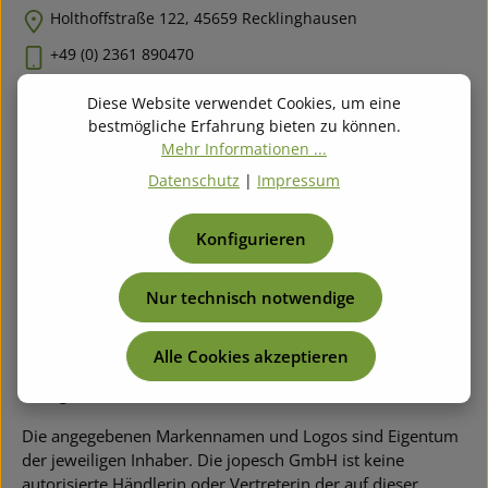
Holthoffstraße 122, 45659 Recklinghausen
+49 (0) 2361 890470
info@jopesch.de
Diese Website verwendet Cookies, um eine
bestmögliche Erfahrung bieten zu können.
Mehr Informationen ...
Datenschutz
|
Impressum
Information
Konfigurieren
Leistungen & Ankauf
Nur technisch notwendige
Über Jopesch
Alle Cookies akzeptieren
Kategorien / Hersteller
Die angegebenen Markennamen und Logos sind Eigentum
der jeweiligen Inhaber. Die jopesch GmbH ist keine
autorisierte Händlerin oder Vertreterin der auf dieser