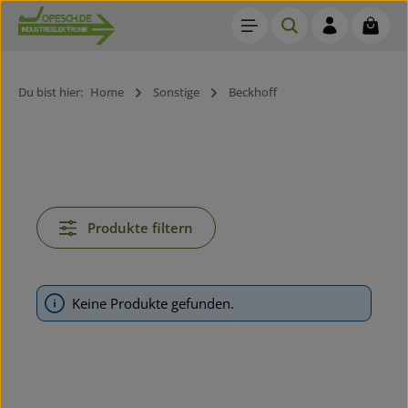
Waren
Zum Hauptinhalt springen
Du bist hier:
Home
Sonstige
Beckhoff
Produkte filtern
Keine Produkte gefunden.