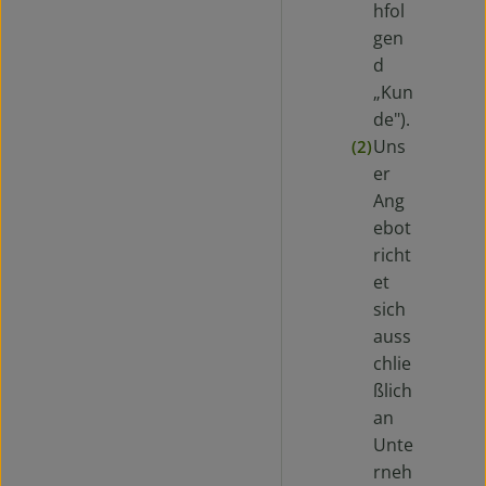
hfol
gen
d
„Kun
de").
Uns
(2)
er
Ang
ebot
richt
et
sich
auss
chlie
ßlich
an
Unte
rneh