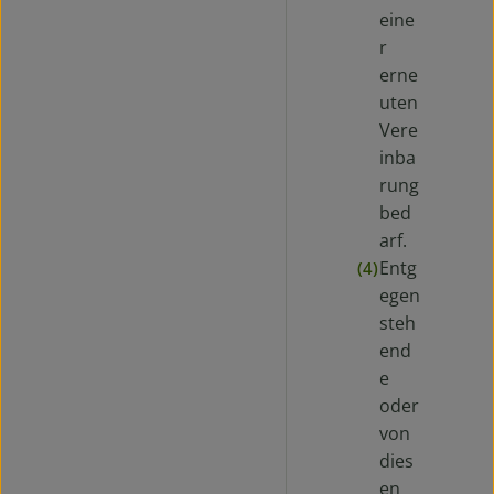
eine
r
erne
uten
Vere
inba
rung
bed
arf.
Entg
(4)
egen
steh
end
e
oder
von
dies
en