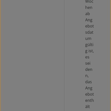
Woc
hen
ab
Ang
ebot
sdat
um
gülti
g ist,
es
sei
den
n,
das
Ang
ebot
enth
ält