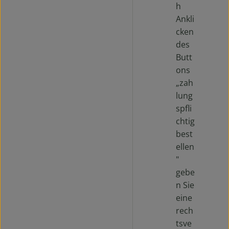
h
Ankli
cken
des
Butt
ons
„zah
lung
spfli
chtig
best
ellen
"
gebe
n Sie
eine
rech
tsve