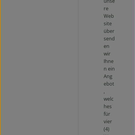
unse
re
Web
site
über
send
en
wir
Ihne
n ein
Ang
ebot
,
welc
hes
für
vier
(4)