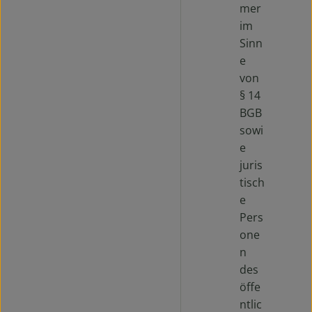
mer
im
Sinn
e
von
§ 14
BGB
sowi
e
juris
tisch
e
Pers
one
n
des
öffe
ntlic