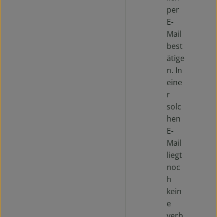
per
E-
Mail
best
ätige
n. In
eine
r
solc
hen
E-
Mail
liegt
noc
h
kein
e
verb