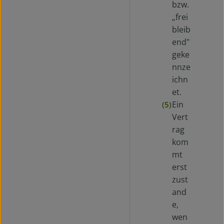
bzw.
„frei
bleib
end"
geke
nnze
ichn
et.
Ein
(5)
Vert
rag
kom
mt
erst
zust
and
e,
wen