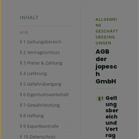
INHALT
ALLGEMEI
NE
GESCHÄFT
AGB
SBEDING
§ 1 Geltungsbereich
UNGEN
AGB
§ 2 Vertragsschluss
der
§ 3 Preise & Zahlung
jopesc
h
§ 4 Lieferung
GmbH
§ 5 Gefahrübergang
§ 6 Eigentumsvorbehalt
Gelt
§ 1
ung
§ 7 Gewährleistung
sber
§ 8 Haftung
eich
und
§ 9 Exportkontrolle
Vert
rag
§ 10 Datenschutz