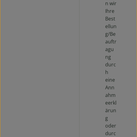
n wir
Ihre
Best
ellun
g/Be
auftr
agu
ng
durc
h
eine
Ann
ahm
eerkl
ärun
g
oder
durc