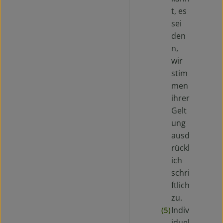
t, es
sei
den
n,
wir
stim
men
ihrer
Gelt
ung
ausd
rückl
ich
schri
ftlich
zu.
Indiv
(5)
iduel