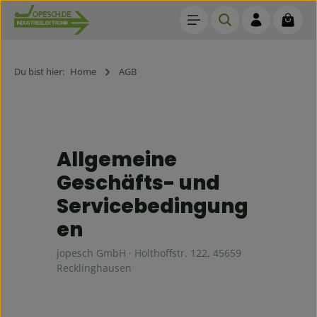
Waren
Zum Hauptinhalt springen
Du bist hier:
Home
AGB
Allgemeine
Geschäfts- und
Servicebedingung
en
jopesch GmbH · Holthoffstr. 122, 45659
Recklinghausen