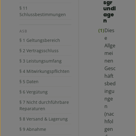
sgr
undl
§ 11
age
Schlussbestimmungen
n
Dies
(1)
ASB
e
§ 1 Geltungsbereich
Allge
§ 2 Vertragsschluss
mei
nen
§ 3 Leistungsumfang
Gesc
§ 4 Mitwirkungspflichten
häft
§ 5 Daten
sbed
ingu
§ 6 Vergütung
nge
§ 7 Nicht durchführbare
n
Reparaturen
(nac
§ 8 Versand & Lagerung
hfol
gen
§ 9 Abnahme