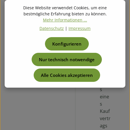
p
Diese Website verwendet Cookies, um eine
stell
bestmögliche Erfahrung bieten zu können.
en
Mehr Informationen ...
kein
Datenschutz
|
Impressum
bind
end
Konfigurieren
es
Ang
Nur technisch notwendige
ebot
zum
Absc
Alle Cookies akzeptieren
hlus
s
eine
s
Kauf
vertr
ags