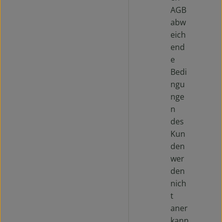
AGB
abw
eich
end
e
Bedi
ngu
nge
n
des
Kun
den
wer
den
nich
t
aner
kann