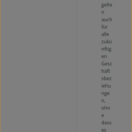
gelte
n
auch
für
alle
zukü
nftig
en
Gesc
häft
sbez
iehu
nge
n,
ohn
e
dass
es