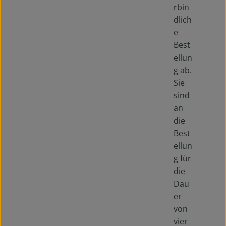
rbin
dlich
e
Best
ellun
g ab.
Sie
sind
an
die
Best
ellun
g für
die
Dau
er
von
vier