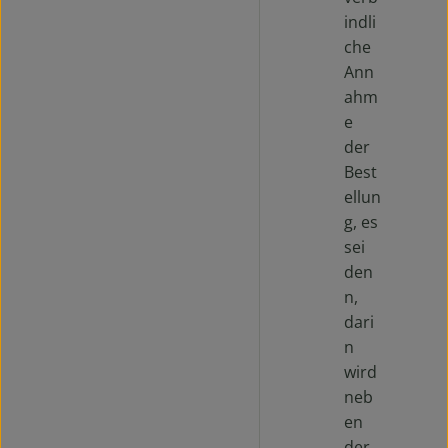
indli
che
Ann
ahm
e
der
Best
ellun
g, es
sei
den
n,
dari
n
wird
neb
en
der