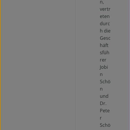
n,
vertr
eten
durc
h die
Gesc
häft
sfüh
rer
Jobi
n
Schö
n
und
Dr.
Pete
r
Schö