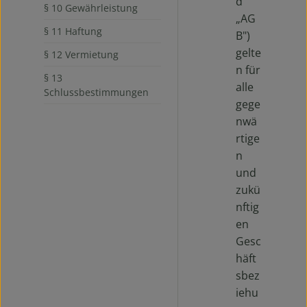
d
§ 10 Gewährleistung
„AG
§ 11 Haftung
B")
gelte
§ 12 Vermietung
n für
§ 13
alle
Schlussbestimmungen
gege
nwä
rtige
n
und
zukü
nftig
en
Gesc
häft
sbez
iehu