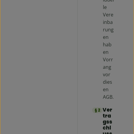
le
Vere
inba
rung
en
hab
en
Vorr
ang
vor
dies
en
AGB.
Ver
§ 2
tra
gss
chl
uss