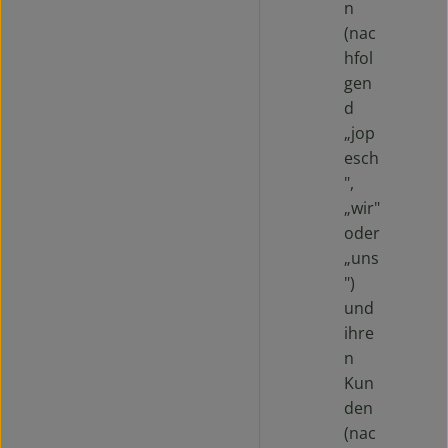
n
(nac
hfol
gen
d
„jop
esch
",
„wir"
oder
„uns
")
und
ihre
n
Kun
den
(nac