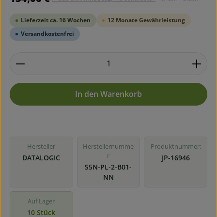
Lieferzeit ca. 16 Wochen
12 Monate Gewährleistung
Versandkostenfrei
Produkt Anzahl: Gib den gewünschten Wert ein ode
In den Warenkorb
Hersteller
Herstellernumme
Produktnummer:
r
DATALOGIC
JP-16946
S5N-PL-2-B01-
NN
Auf Lager
10 Stück