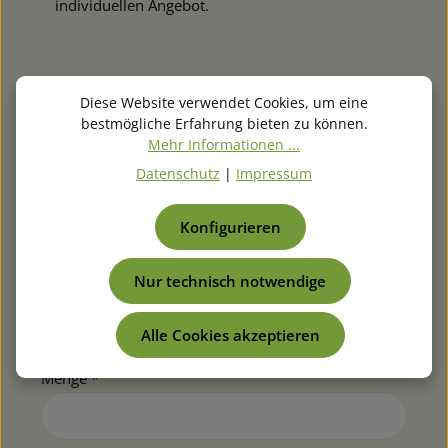
individuellen Angebot.
Diese Website verwendet Cookies, um eine
✓ Antwort am selben Tag (Werktage)
bestmögliche Erfahrung bieten zu können.
✓ Auch für Sammel- & Großbestellungen
Mehr Informationen ...
✓ Reparaturanfragen möglich
Datenschutz
|
Impressum
Art der Anfrage *
Konfigurieren
Nur technisch notwendige
Artikelnummer
*
Alle Cookies akzeptieren
Menge
*