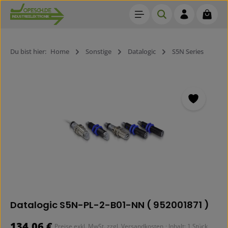
Waren
Zum Hauptinhalt springen
Du bist hier:
Home
Sonstige
Datalogic
S5N Series
Bildergalerie überspringen
Datalogic S5N-PL-2-B01-NN ( 952001871 )
Regulärer Preis:
134,06 €
Preise exkl. MwSt. zzgl. Versandkosten
· Inhalt:
1 Stück