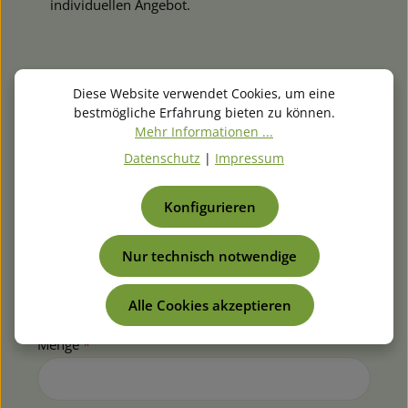
individuellen Angebot.
Diese Website verwendet Cookies, um eine
✓ Antwort am selben Tag (Werktage)
bestmögliche Erfahrung bieten zu können.
✓ Auch für Sammel- & Großbestellungen
Mehr Informationen ...
✓ Reparaturanfragen möglich
Datenschutz
|
Impressum
Art der Anfrage *
Konfigurieren
Nur technisch notwendige
Artikelnummer
*
Alle Cookies akzeptieren
Menge
*