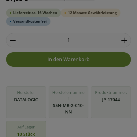
Lieferzeit ca. 16 Wochen
12 Monate Gewährleistung
Versandkostenfrei
Produkt Anzahl: Gib den gewünschten Wert ein ode
In den Warenkorb
Hersteller
Herstellernumme
Produktnummer:
r
DATALOGIC
JP-17044
S5N-MR-2-C10-
NN
Auf Lager
10 Stück