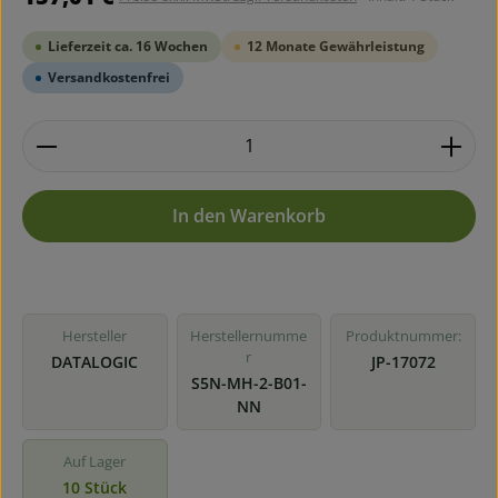
Lieferzeit ca. 16 Wochen
12 Monate Gewährleistung
Versandkostenfrei
Produkt Anzahl: Gib den gewünschten Wert ein ode
In den Warenkorb
Hersteller
Herstellernumme
Produktnummer:
r
DATALOGIC
JP-17072
S5N-MH-2-B01-
NN
Auf Lager
10 Stück