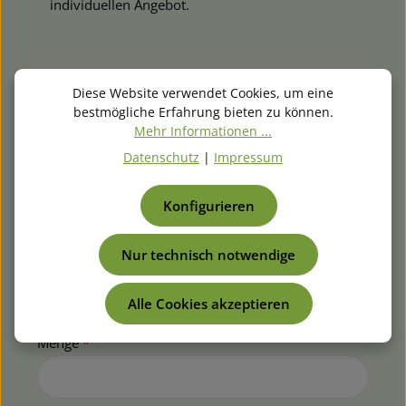
individuellen Angebot.
Diese Website verwendet Cookies, um eine
✓ Antwort am selben Tag (Werktage)
bestmögliche Erfahrung bieten zu können.
✓ Auch für Sammel- & Großbestellungen
Mehr Informationen ...
✓ Reparaturanfragen möglich
Datenschutz
|
Impressum
Art der Anfrage *
Konfigurieren
Nur technisch notwendige
Artikelnummer
*
Alle Cookies akzeptieren
Menge
*