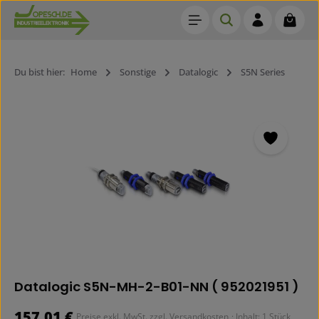
Waren
Zum Hauptinhalt springen
Du bist hier:
Home
Sonstige
Datalogic
S5N Series
Bildergalerie überspringen
Datalogic S5N-MH-2-B01-NN ( 952021951 )
Regulärer Preis:
157,01 €
Preise exkl. MwSt. zzgl. Versandkosten
· Inhalt:
1 Stück