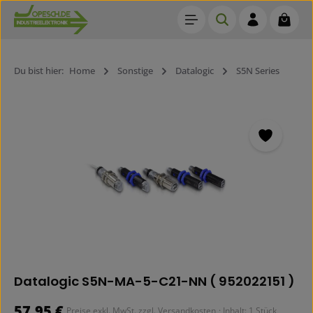
Waren
Zum Hauptinhalt springen
Du bist hier:
Home
Sonstige
Datalogic
S5N Series
Bildergalerie überspringen
Datalogic S5N-MA-5-C21-NN ( 952022151 )
Regulärer Preis:
57,95 €
Preise exkl. MwSt. zzgl. Versandkosten
· Inhalt:
1 Stück