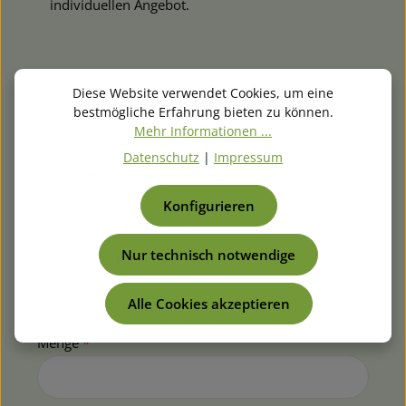
individuellen Angebot.
Diese Website verwendet Cookies, um eine
✓ Antwort am selben Tag (Werktage)
bestmögliche Erfahrung bieten zu können.
✓ Auch für Sammel- & Großbestellungen
Mehr Informationen ...
✓ Reparaturanfragen möglich
Datenschutz
|
Impressum
Art der Anfrage *
Konfigurieren
Nur technisch notwendige
Artikelnummer
*
Alle Cookies akzeptieren
Menge
*