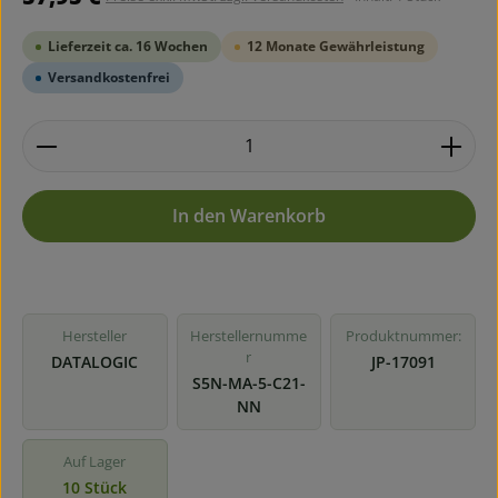
Lieferzeit ca. 16 Wochen
12 Monate Gewährleistung
Versandkostenfrei
Produkt Anzahl: Gib den gewünschten Wert ein ode
In den Warenkorb
Hersteller
Herstellernumme
Produktnummer:
r
DATALOGIC
JP-17091
S5N-MA-5-C21-
NN
Auf Lager
10 Stück