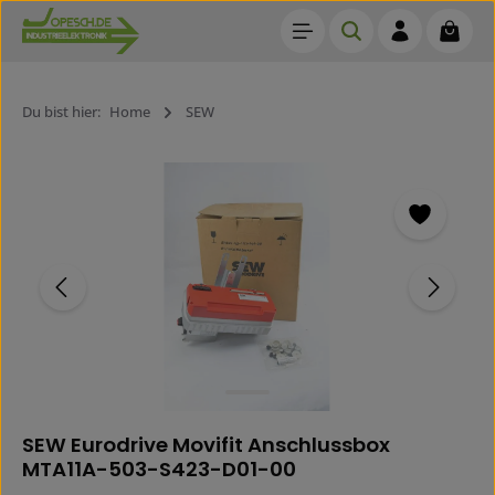
Waren
Zum Hauptinhalt springen
Du bist hier:
Home
SEW
Bildergalerie überspringen
SEW Eurodrive Movifit Anschlussbox
MTA11A-503-S423-D01-00