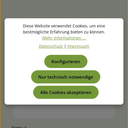
✓ Antwort am selben Tag (Werktage)
Diese Website verwendet Cookies, um eine
✓ Auch für Sammel- & Großbestellungen
bestmögliche Erfahrung bieten zu können.
✓ Reparaturanfragen möglich
Mehr Informationen ...
Datenschutz
|
Impressum
Art der Anfrage *
Konfigurieren
Artikelnummer
*
Nur technisch notwendige
Alle Cookies akzeptieren
Menge
*
Firma
*