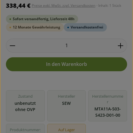
Regulärer Preis:
338,44 €
Preise exkl. MwSt. zzgl. Versandkosten
· Inhalt:
1 Stück
Sofort versandfertig, Lieferzeit 48h
12 Monate Gewährleistung
Versandkostenfrei
Produkt Anzahl: Gib den gewünschten Wert ein ode
In den Warenkorb
Zustand
Hersteller
Herstellernumme
r
unbenutzt
SEW
MTA11A-503-
ohne OVP
S423-D01-00
Produktnummer:
Auf Lager