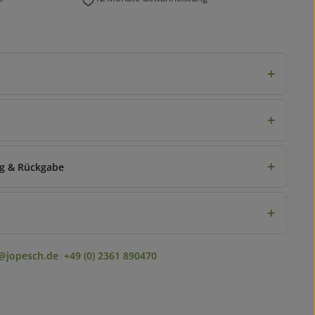
+
+
+
ng & Rückgabe
+
@jopesch.de
|
+49 (0) 2361 890470