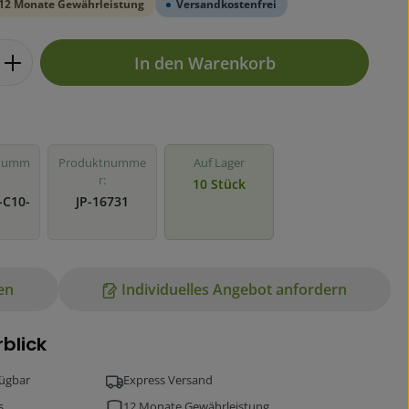
12 Monate Gewährleistung
Versandkostenfrei
ib den gewünschten Wert ein oder benutz
In den Warenkorb
rnumm
Produktnumme
Auf Lager
r:
10 Stück
-C10-
JP-16731
en
Individuelles Angebot anfordern
rblick
fügbar
Express Versand
s
12 Monate Gewährleistung