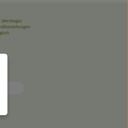
 (Werktage)
roßbestellungen
glich