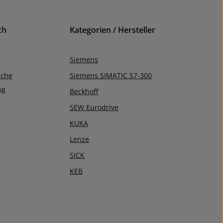
ch
Kategorien / Hersteller
Siemens
iche
Siemens SIMATIC S7-300
ng
Beckhoff
SEW Eurodrive
KUKA
Lenze
SICK
KEB