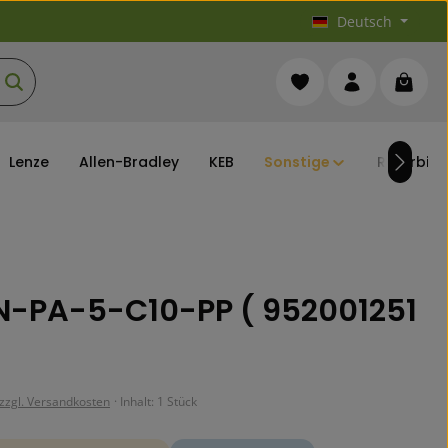
Deutsch
Du hast 0 Produkte au
Warenk
Lenze
Allen-Bradley
KEB
Sonstige
Refurbis
N-PA-5-C10-PP ( 952001251
 zzgl. Versandkosten
· Inhalt:
1 Stück