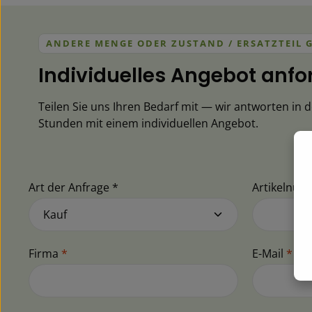
ANDERE MENGE ODER ZUSTAND / ERSATZTEIL 
Individuelles Angebot anfo
Teilen Sie uns Ihren Bedarf mit — wir antworten in 
Stunden mit einem individuellen Angebot.
Art der Anfrage *
Artikelnu
Firma
*
E-Mail
*