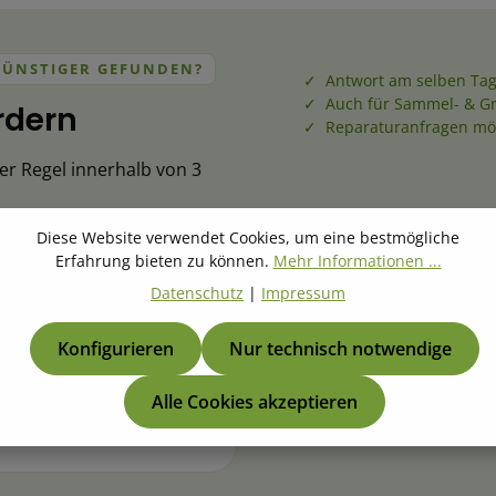
GÜNSTIGER GEFUNDEN?
✓ Antwort am selben Tag
✓ Auch für Sammel- & G
rdern
✓ Reparaturanfragen mö
der Regel innerhalb von 3
Diese Website verwendet Cookies, um eine bestmögliche
Erfahrung bieten zu können.
Mehr Informationen ...
Datenschutz
|
Impressum
mmer
*
Menge
*
Konfigurieren
Nur technisch notwendige
Alle Cookies akzeptieren