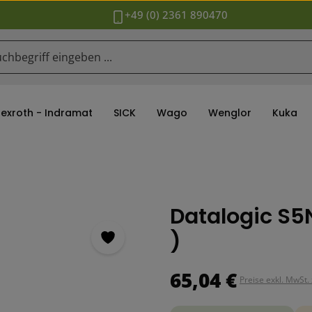
+49 (0) 2361 890470
Rexroth - Indramat
SICK
Wago
Wenglor
Kuka
Datalogic S5
)
Regulärer Preis:
65,04 €
Preise exkl. MwSt.