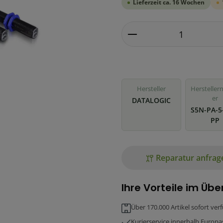
Lieferzeit ca. 16 Wochen
Produkt Anzahl: G
Hersteller
Herstelle
er
DATALOGIC
S5N-PA-5
PP
Reparatur anfrag
Ihre Vorteile im Übe
Über 170.000 Artikel sofort ver
Kurierservice innerhalb Europa